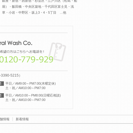
銀座・新宿・西新宿・杉並区・江戸川区（松島・船
堀）・飯田橋・中央区築地・千代田区富士見・浅
草・小岩・中野区・坂上3・4・5丁目 …他
-3390-5215）
平日／AM9:00～PM7:00(木曜定休)
土・祝／AM10:00～PM7:00
平日／AM10:00～PM8:00(日曜応相談)
土・祝／AM10:00～PM7:00
舗情報
新着情報