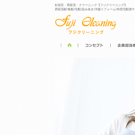
杉並区・西荻窪・クリーニング【フジクリーニング】
西荻窪駅/集配/宅配/染み抜き/洋服リフォーム/布団宅配便