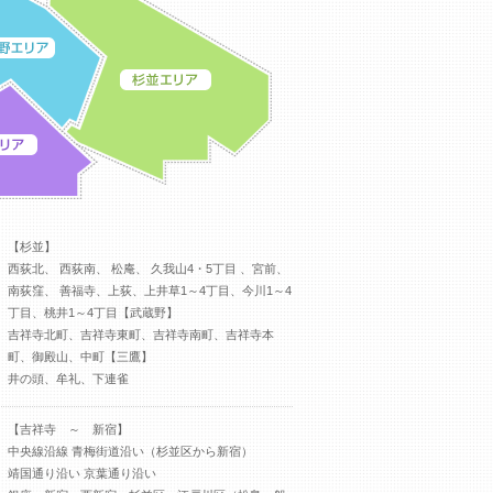
【杉並】
西荻北、 西荻南、 松庵、 久我山4・5丁目 、宮前、
南荻窪、 善福寺、上荻、上井草1～4丁目、今川1～4
丁目、桃井1～4丁目【武蔵野】
吉祥寺北町、吉祥寺東町、吉祥寺南町、吉祥寺本
町、御殿山、中町【三鷹】
井の頭、牟礼、下連雀
【吉祥寺 ～ 新宿】
中央線沿線 青梅街道沿い（杉並区から新宿）
靖国通り沿い 京葉通り沿い